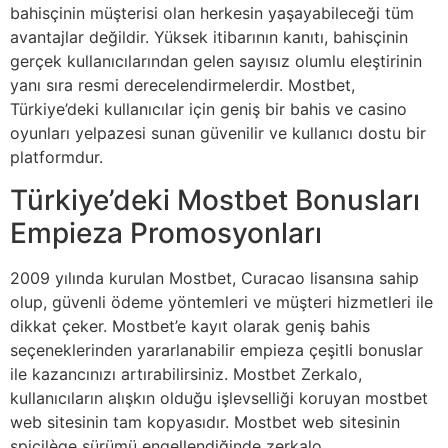
bahisçinin müşterisi olan herkesin yaşayabileceği tüm
avantajlar değildir. Yüksek itibarının kanıtı, bahisçinin
gerçek kullanıcılarından gelen sayısız olumlu eleştirinin
yanı sıra resmi derecelendirmelerdir. Mostbet,
Türkiye’deki kullanıcılar için geniş bir bahis ve casino
oyunları yelpazesi sunan güvenilir ve kullanıcı dostu bir
platformdur.
Türkiye’deki Mostbet Bonusları
Empieza Promosyonları
2009 yılında kurulan Mostbet, Curacao lisansına sahip
olup, güvenli ödeme yöntemleri ve müşteri hizmetleri ile
dikkat çeker. Mostbet’e kayıt olarak geniş bahis
seçeneklerinden yararlanabilir empieza çeşitli bonuslar
ile kazancınızı artırabilirsiniz. Mostbet Zerkalo,
kullanıcıların alışkın olduğu işlevselliği koruyan mostbet
web sitesinin tam kopyasıdır. Mostbet web sitesinin
spicilège sürümü engellendiğinde zerkalo