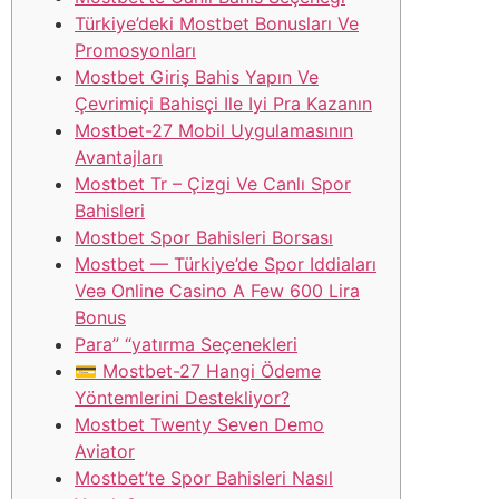
Türkiye’deki Mostbet Bonusları Ve
Promosyonları
Mostbet Giriş Bahis Yapın Ve
Çevrimiçi Bahisçi Ile Iyi Pra Kazanın
Mostbet-27 Mobil Uygulamasının
Avantajları
Mostbet Tr – Çizgi Ve Canlı Spor
Bahisleri
Mostbet Spor Bahisleri Borsası
Mostbet — Türkiye’de Spor Iddiaları
Veə Online Casino A Few 600 Lira
Bonus
Para” “yatırma Seçenekleri
💳 Mostbet-27 Hangi Ödeme
Yöntemlerini Destekliyor?
Mostbet Twenty Seven Demo
Aviator
Mostbet’te Spor Bahisleri Nasıl