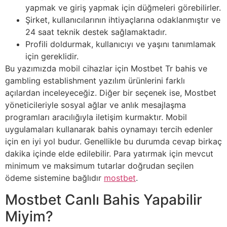
yapmak ve giriş yapmak için düğmeleri görebilirler.
Şirket, kullanıcılarının ihtiyaçlarına odaklanmıştır ve
24 saat teknik destek sağlamaktadır.
Profili doldurmak, kullanıcıyı ve yaşını tanımlamak
için gereklidir.
Bu yazımızda mobil cihazlar için Mostbet Tr bahis ve
gambling establishment yazılım ürünlerini farklı
açılardan inceleyeceğiz. Diğer bir seçenek ise, Mostbet
yöneticileriyle sosyal ağlar ve anlık mesajlaşma
programları aracılığıyla iletişim kurmaktır. Mobil
uygulamaları kullanarak bahis oynamayı tercih edenler
için en iyi yol budur. Genellikle bu durumda cevap birkaç
dakika içinde elde edilebilir. Para yatırmak için mevcut
minimum ve maksimum tutarlar doğrudan seçilen
ödeme sistemine bağlıdır
mostbet
.
Mostbet Canlı Bahis Yapabilir
Miyim?