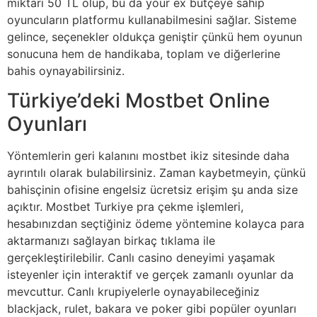
miktarı 50 TL olup, bu da your ex bütçeye sahip
oyuncuların platformu kullanabilmesini sağlar. Sisteme
gelince, seçenekler oldukça geniştir çünkü hem oyunun
sonucuna hem de handikaba, toplam ve diğerlerine
bahis oynayabilirsiniz.
Türkiye’deki Mostbet Online
Oyunları
Yöntemlerin geri kalanını mostbet ikiz sitesinde daha
ayrıntılı olarak bulabilirsiniz. Zaman kaybetmeyin, çünkü
bahisçinin ofisine engelsiz ücretsiz erişim şu anda size
açıktır. Mostbet Turkiye pra çekme işlemleri,
hesabınızdan seçtiğiniz ödeme yöntemine kolayca para
aktarmanızı sağlayan birkaç tıklama ile
gerçekleştirilebilir. Canlı casino deneyimi yaşamak
isteyenler için interaktif ve gerçek zamanlı oyunlar da
mevcuttur. Canlı krupiyelerle oynayabileceğiniz
blackjack, rulet, bakara ve poker gibi popüler oyunları