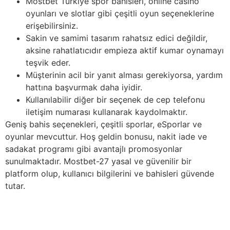
Mostbet Turkiye spor bahisleri, online casino
oyunları ve slotlar gibi çeşitli oyun seçeneklerine
erişebilirsiniz.
Sakin ve samimi tasarım rahatsız edici değildir,
aksine rahatlatıcıdır empieza aktif kumar oynamayı
teşvik eder.
Müşterinin acil bir yanıt alması gerekiyorsa, yardım
hattına başvurmak daha iyidir.
Kullanılabilir diğer bir seçenek de cep telefonu
iletişim numarası kullanarak kaydolmaktır.
Geniş bahis seçenekleri, çeşitli sporlar, eSporlar ve
oyunlar mevcuttur. Hoş geldin bonusu, nakit iade ve
sadakat programı gibi avantajlı promosyonlar
sunulmaktadır. Mostbet-27 yasal ve güvenilir bir
platform olup, kullanıcı bilgilerini ve bahisleri güvende
tutar.