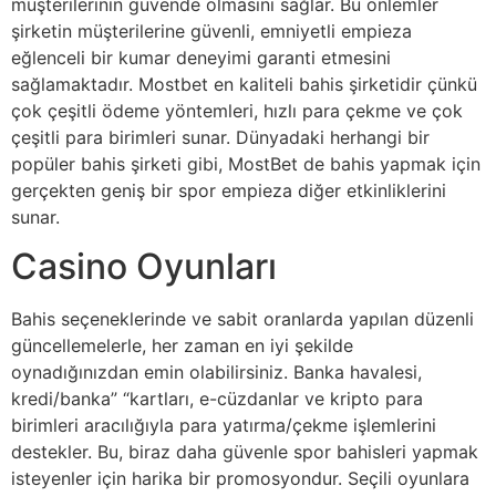
müşterilerinin güvende olmasını sağlar. Bu önlemler
şirketin müşterilerine güvenli, emniyetli empieza
eğlenceli bir kumar deneyimi garanti etmesini
sağlamaktadır. Mostbet en kaliteli bahis şirketidir çünkü
çok çeşitli ödeme yöntemleri, hızlı para çekme ve çok
çeşitli para birimleri sunar. Dünyadaki herhangi bir
popüler bahis şirketi gibi, MostBet de bahis yapmak için
gerçekten geniş bir spor empieza diğer etkinliklerini
sunar.
Casino Oyunları
Bahis seçeneklerinde ve sabit oranlarda yapılan düzenli
güncellemelerle, her zaman en iyi şekilde
oynadığınızdan emin olabilirsiniz. Banka havalesi,
kredi/banka” “kartları, e-cüzdanlar ve kripto para
birimleri aracılığıyla para yatırma/çekme işlemlerini
destekler. Bu, biraz daha güvenle spor bahisleri yapmak
isteyenler için harika bir promosyondur. Seçili oyunlara