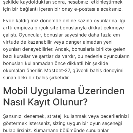
şekilde kaydolduktan sonra, hesabınızı etkinleştirmek
için bir bağlantı içeren bir onay e-postası alacaksınız.
Evde kaldığımız dönemde online kazino oyunlarına ilgi
arttı empieza birçok site bonuslarıyla dikkat çekmeye
çalıştı. Oyuncular, bonuslar sayesinde daha fazla em
virtude de kazanabilir veya danger almadan yeni
oyunları deneyebilirler. Ancak, bonuslarla birlikte gelen
bazı kurallar ve şartlar da vardır, bu nedenle oyuncuların
bonusları kullanmadan önce dikkatli bir şekilde
okumaları önerilir. Mostbet-27, güvenli bahis deneyimi
sunan deki bir bahis şirketidir.
Mobil Uygulama Üzerinden
Nasıl Kayıt Olunur?
Şansınızı denemek, strateji kullanmak veya becerilerinizi
göstermek isterseniz, sizing uygun bir oyun seçeneği
bulabilirsiniz. Kumarhane bölümünde sunulanlar