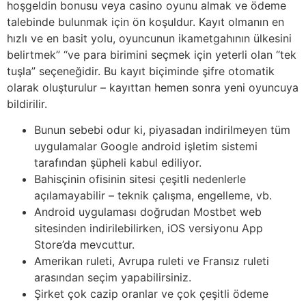
hoşgeldin bonusu veya casino oyunu almak ve ödeme
talebinde bulunmak için ön koşuldur. Kayıt olmanın en
hızlı ve en basit yolu, oyuncunun ikametgahının ülkesini
belirtmek” “ve para birimini seçmek için yeterli olan “tek
tuşla” seçeneğidir. Bu kayıt biçiminde şifre otomatik
olarak oluşturulur – kayıttan hemen sonra yeni oyuncuya
bildirilir.
Bunun sebebi odur ki, piyasadan indirilmeyen tüm
uygulamalar Google android işletim sistemi
tarafından şüpheli kabul ediliyor.
Bahisçinin ofisinin sitesi çeşitli nedenlerle
açılamayabilir – teknik çalışma, engelleme, vb.
Android uygulaması doğrudan Mostbet web
sitesinden indirilebilirken, iOS versiyonu App
Store’da mevcuttur.
Amerikan ruleti, Avrupa ruleti ve Fransız ruleti
arasından seçim yapabilirsiniz.
Şirket çok cazip oranlar ve çok çeşitli ödeme