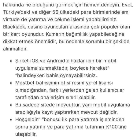
hakkında ne olduğunu görmek için hemen deneyin. Evet,
Türkiye’deki ve diğer 56 ülkedeki para birimlerinde em
virtude de yatırma ve çekme işlemi yapabilirsiniz.
Blackjack, casino oyuncuları arasında çok popüler olan
bir kart oyunudur. Kumarın bağımlılık yapabileceğine
dikkat etmek önemlidir, bu nedenle sorumlu bir şekilde
alınmalıdır.
Şirket iOS ve Android cihazlar için bir mobil
uygulama sunmaktadır, böylece hareket”
“halindeyken bahis oynayabilirsiniz.
Mostbet bahisçinin ofisi resmi yerel lisansı
olmadığından, farklı yerlerden gelen kullanıcılar
tarafından ona erişim sınırlı olabilir.
Bu sadece sitede mevcuttur, yani mobil uygulama
aracılığıyla kayıt yaptırırken mevcut değildir.
Hoşgeldin” “bonusu ilk para yatırma işleminden
sonra yatırılır ve para yatırma tutarının %100’üne
ulaşabilir.