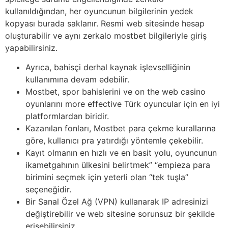
kullanıldığından, her oyuncunun bilgilerinin yedek
kopyası burada saklanır. Resmi web sitesinde hesap
oluşturabilir ve aynı zerkalo mostbet bilgileriyle giriş
yapabilirsiniz.
Ayrıca, bahisçi derhal kaynak işlevselliğinin
kullanımına devam edebilir.
Mostbet, spor bahislerini ve on the web casino
oyunlarını more effective Türk oyuncular için en iyi
platformlardan biridir.
Kazanılan fonları, Mostbet para çekme kurallarına
göre, kullanıcı pra yatırdığı yöntemle çekebilir.
Kayıt olmanın en hızlı ve en basit yolu, oyuncunun
ikametgahının ülkesini belirtmek” “empieza para
birimini seçmek için yeterli olan “tek tuşla”
seçeneğidir.
Bir Sanal Özel Ağ (VPN) kullanarak IP adresinizi
değiştirebilir ve web sitesine sorunsuz bir şekilde
erişebilirsiniz.