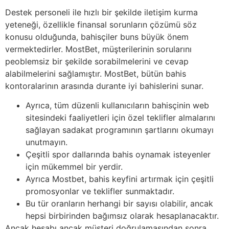
Destek personeli ile hızlı bir şekilde iletişim kurma
yeteneği, özellikle finansal sorunların çözümü söz
konusu olduğunda, bahisçiler buns büyük önem
vermektedirler. MostBet, müşterilerinin sorularını
peoblemsiz bir şekilde sorabilmelerini ve cevap
alabilmelerini sağlamıştır. MostBet, bütün bahis
kontoralarinın arasında durante iyi bahislerini sunar.
Ayrıca, tüm düzenli kullanıcıların bahisçinin web
sitesindeki faaliyetleri için özel teklifler almalarını
sağlayan sadakat programının şartlarını okumayı
unutmayın.
Çeşitli spor dallarında bahis oynamak isteyenler
için mükemmel bir yerdir.
Ayrıca Mostbet, bahis keyfini artırmak için çeşitli
promosyonlar ve teklifler sunmaktadır.
Bu tür oranların herhangi bir sayısı olabilir, ancak
hepsi birbirinden bağımsız olarak hesaplanacaktır.
Ancak hesabı ancak müşteri doğrulamasından sonra