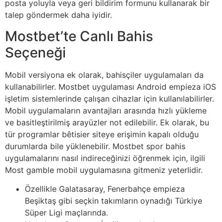
posta yoluyla veya geri bildirim formunu kullanarak bir
talep göndermek daha iyidir.
Mostbet’te Canlı Bahis
Seçeneği
Mobil versiyona ek olarak, bahisçiler uygulamaları da
kullanabilirler. Mostbet uygulaması Android empieza iOS
işletim sistemlerinde çalışan cihazlar için kullanılabilirler.
Mobil uygulamaların avantajları arasında hızlı yükleme
ve basitleştirilmiş arayüzler not edilebilir. Ek olarak, bu
tür programlar bêtisier siteye erişimin kapalı olduğu
durumlarda bile yüklenebilir. Mostbet spor bahis
uygulamalarını nasıl indireceğinizi öğrenmek için, ilgili
Most gamble mobil uygulamasına gitmeniz yeterlidir.
Özellikle Galatasaray, Fenerbahçe empieza
Beşiktaş gibi seçkin takımların oynadığı Türkiye
Süper Ligi maçlarında.