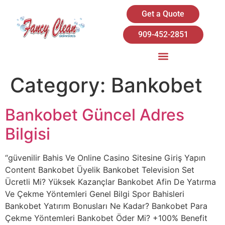
Get a Quote
909-452-2851
Category:
Bankobet
Bankobet Güncel Adres
Bilgisi
“güvenilir Bahis Ve Online Casino Sitesine Giriş Yapın
Content Bankobet Üyelik Bankobet Television Set
Ücretli Mi? Yüksek Kazançlar Bankobet Afin De Yatırma
Ve Çekme Yöntemleri Genel Bilgi Spor Bahisleri
Bankobet Yatırım Bonusları Ne Kadar? Bankobet Para
Çekme Yöntemleri Bankobet Öder Mi? +100% Benefit