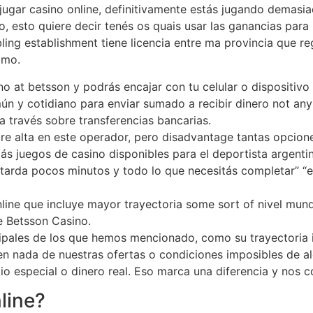
ugar casino online, definitivamente estás jugando demasiad
o, esto quiere decir tenés os quais usar las ganancias para 
bling establishment tiene licencia entre ma provincia que re
imo.
o at betsson y podrás encajar con tu celular o dispositivo m
n y cotidiano para enviar sumado a recibir dinero not any 
a través sobre transferencias bancarias.
re alta en este operador, pero disadvantage tantas opcione
s juegos de casino disponibles para el deportista argenti
 tarda pocos minutos y todo lo que necesitás completar” “es
ne que incluye mayor trayectoria some sort of nivel mundi
e Betsson Casino.
ipales de los que hemos mencionado, como su trayectoria i
n nada de nuestras ofertas o condiciones imposibles de al
io especial o dinero real. Eso marca una diferencia y nos c
line?