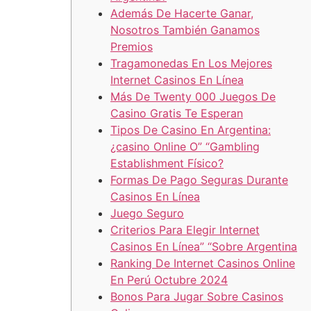
Además De Hacerte Ganar,
Nosotros También Ganamos
Premios
Tragamonedas En Los Mejores
Internet Casinos En Línea
Más De Twenty 000 Juegos De
Casino Gratis Te Esperan
Tipos De Casino En Argentina:
¿casino Online O” “Gambling
Establishment Físico?
Formas De Pago Seguras Durante
Casinos En Línea
Juego Seguro
Criterios Para Elegir Internet
Casinos En Línea” “Sobre Argentina
Ranking De Internet Casinos Online
En Perú Octubre 2024
Bonos Para Jugar Sobre Casinos