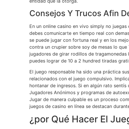
entidad que la otorga.
Consejos Y Trucos Afin D
En un online casino en vivo simply no juega
debes comunicarte en tiempo real con demas 
se puede jugar con fortuna real y en los mejo
contra un crupier sobre soy de mesas lo que 
jugadores de girar rodillos de tragamonedas 
puedes lograr de 10 a 2 hundred tiradas gratis
El juego responsable ha sido una práctica sus
relacionados con el juego compulsivo. Implic
hontanar de ingresos. Si en algún rato sentís
Jugadores Anónimos y programas de autoexcl
Jugar de manera culpable es un proceso comp
juegos de casino en línea se destacan durant
¿por Qué Hacer El Jue