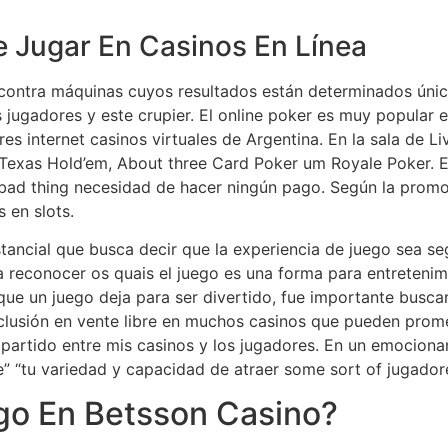
e Jugar En Casinos En Línea
s contra máquinas cuyos resultados están determinados úni
jugadores y este crupier. El online poker es muy popular 
res internet casinos virtuales de Argentina. En la sala de 
Texas Hold’em, About three Card Poker um Royale Poker. El
bad thing necesidad de hacer ningún pago. Según la promoc
 en slots.
tancial que busca decir que la experiencia de juego sea se
a reconocer os quais el juego es una forma para entretenim
 que un juego deja para ser divertido, fue importante busc
usión en vente libre en muchos casinos que pueden promet
artido entre mis casinos y los jugadores. En un emociona
e” “tu variedad y capacidad de atraer some sort of jugador
go En Betsson Casino?