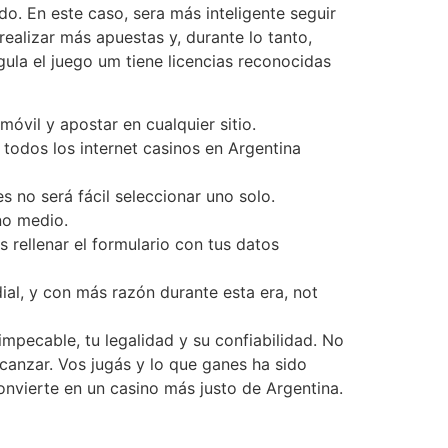
o. En este caso, sera más inteligente seguir
realizar más apuestas y, durante lo tanto,
gula el juego um tiene licencias reconocidas
óvil y apostar en cualquier sitio.
todos los internet casinos en Argentina
s no será fácil seleccionar uno solo.
no medio.
 rellenar el formulario con tus datos
al, y con más razón durante esta era, not
mpecable, tu legalidad y su confiabilidad. No
canzar. Vos jugás y lo que ganes ha sido
onvierte en un casino más justo de Argentina.