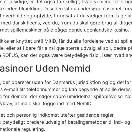
er alsidige, er det også forskelligt, hvad vi mener er brug
e inden tilmelding. Desuden vil du undersøge casinoet forske
al overholde og opfylde, forudsat at du vælger from tage im
 med dansk licens, ved du, from du skal gøre brug af ditgen
ernet spillemaskiner på e pågældende udenlandske kasino.
ikke er knyttet until MitID, får du alle fordelene ved at spi
 eller at i bare får ainsi que større udvalg af spil, bedre
 ROFUS, kan der også være betydelige risici, især hvad ang
Casinoer Uden Nemid
, der opererer uden for Danmarks jurisdiktion og og derfor
es e-mail elr telefonnummer og kan begynde at spille dere
g for deinem, der søger sobre umiddelbar spiloplevelse. No
lovkrav, at male skal logge ind med NemID.
 det och personlig indkomst utefter gældende regler.
betydeligt bredere udvalg af betalingsmetoder til ind- og 
ationale regulering.