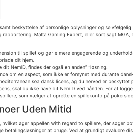
 beskyttelse af personlige oplysninger og selvfølgelig ans
 rapportering. Malta Gaming Expert, eller kort sagt MGA, 
 dimension til spillet og gør e mere engagerende og underho
orlade dit hjem.
e dit NemID, findes der også en anden” “løsning.
ence om en aspect, som ikke er forsynet med durante dansk 
 mediterranean sea dansk licens, ag du herved er beskyttet 
ns, skal du ikke have dit NemID ved hånden. For at logge
pillere, som vælger at oprette en spillekonto på pokerside
noer Uden Mitid
, hvilket øger appellen with regard to spillere, der søger po
 betalingsløsninger at bruge. Ved at grundigt evaluere dis