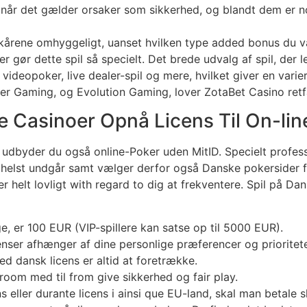
, når det gælder orsaker som sikkerhed, og blandt dem er 
ilkårene omhyggeligt, uanset hvilken type added bonus du v
 gør dette spil så specielt. Det brede udvalg af spil, der l
, videopoker, live dealer-spil og mere, hvilket giver en var
er Gaming, og Evolution Gaming, lover ZotaBet Casino retf
 Casinoer Opnå Licens Til On-lin
udbyder du også online-Poker uden MitID. Specielt profess
e helst undgår samt vælger derfor også Danske pokersider fr
 helt lovligt with regard to dig at frekventere. Spil på Dan
, er 100 EUR (VIP-spillere kan satse op til 5000 EUR).
enser afhænger af dine personlige præferencer og prioritete
ed dansk licens er altid at foretrække.
oom med til from give sikkerhed og fair play.
 eller durante licens i ainsi que EU-land, skal man betale s