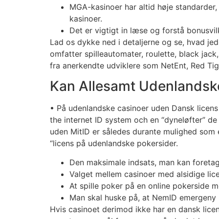
MGA-kasinoer har altid høje standarder
kasinoer.
Det er vigtigt in læse og forstå bonusv
Lad os dykke ned i detaljerne og se, hvad jeder
omfatter spilleautomater, roulette, black jack
fra anerkendte udviklere som NetEnt, Red Tig
Kan Allesamt Udenlandske
• På udenlandske casinoer uden Dansk licens 
the internet ID system och en “dyneløfter” d
uden MitID er således durante mulighed som er
“licens på udenlandske pokersider.
Den maksimale indsats, man kan foretage
Valget mellem casinoer med alsidige lic
At spille poker på en online pokerside m
Man skal huske på, at NemID emergeny r
Hvis casinoet derimod ikke har en dansk licens