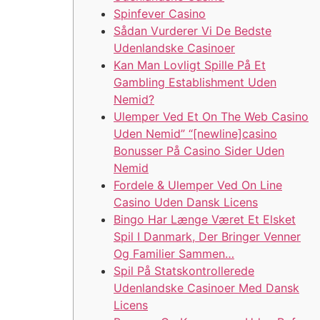
Spinfever Casino
Sådan Vurderer Vi De Bedste
Udenlandske Casinoer
Kan Man Lovligt Spille På Et
Gambling Establishment Uden
Nemid?
Ulemper Ved Et On The Web Casino
Uden Nemid” “[newline]casino
Bonusser På Casino Sider Uden
Nemid
Fordele & Ulemper Ved On Line
Casino Uden Dansk Licens
Bingo Har Længe Været Et Elsket
Spil I Danmark, Der Bringer Venner
Og Familier Sammen…
Spil På Statskontrollerede
Udenlandske Casinoer Med Dansk
Licens