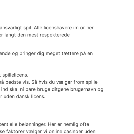
varligt spil. Alle licenshavere im or her
er langt den mest respekterede
ldende og bringer dig meget tættere på en
spillelicens.
på bedste vis. Så hvis du vælger from spille
 ind skal ni bare bruge ditgene brugernavn og
r uden dansk licens.
tentielle belønninger. Her er nemlig ofte
se faktorer vælger vi online casinoer uden