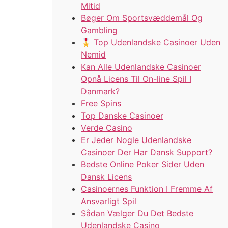
Mitid
Bøger Om Sportsvæddemål Og
Gambling
🎖️ Top Udenlandske Casinoer Uden
Nemid
Kan Alle Udenlandske Casinoer
Opnå Licens Til On-line Spil I
Danmark?
Free Spins
Top Danske Casinoer
Verde Casino
Er Jeder Nogle Udenlandske
Casinoer Der Har Dansk Support?
Bedste Online Poker Sider Uden
Dansk Licens
Casinoernes Funktion I Fremme Af
Ansvarligt Spil
Sådan Vælger Du Det Bedste
Udenlandske Casino